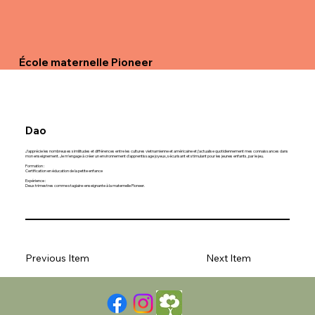
École maternelle Pioneer
Dao
J'apprécie les nombreuses similitudes et différences entre les cultures vietnamienne et américaine et j'actualise quotidiennement mes connaissances dans
mon enseignement. Je m'engage à créer un environnement d'apprentissage joyeux, sécurisant et stimulant pour les jeunes enfants, par le jeu.
Formation :
Certification en éducation de la petite enfance
Expérience :
Deux trimestres comme stagiaire-enseignante à la maternelle Pioneer.
Previous Item
Next Item