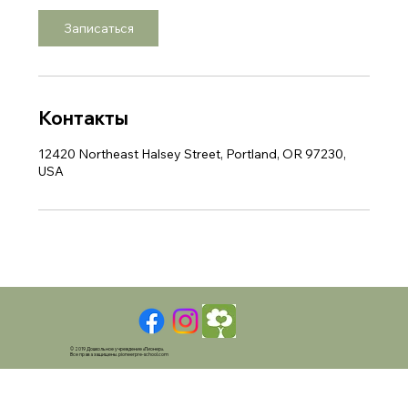
и
н
Записаться
у
т
Контакты
12420 Northeast Halsey Street, Portland, OR 97230,
USA
© 2019 Дошкольное учреждение «Пионер».
Все права защищены.
pioneerpre-school.com