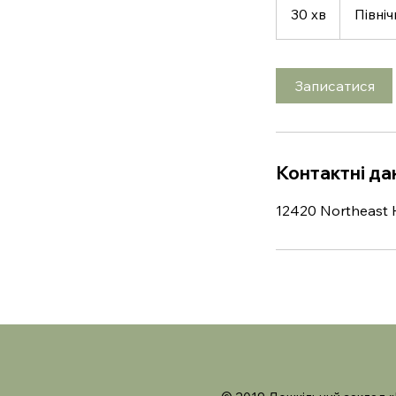
30 хв
3
Північ
0
х
в
Записатися
Контактні да
12420 Northeast H