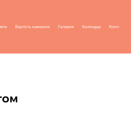
віти
Вартість навчання
Галерея
Календар
Контакти
том