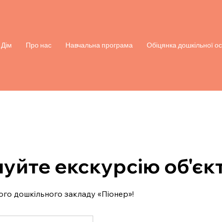
Дім
Про нас
Навчальна програма
Обіцянка дошкільної ос
уйте екскурсію об'єк
ого дошкільного закладу «Піонер»!