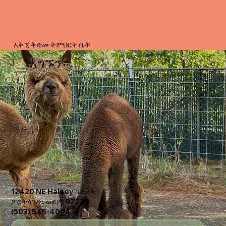
አቅኚ ቅድመ ትምህርት ቤት
አግኙን።
12420 NE Halsey ስትሪት
ፖርትላንድ፣ ወይም 97230
(503) 545-4094