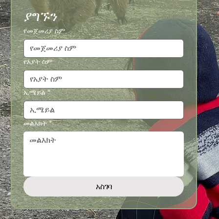
ያግኙን
የመጀመሪያ ስም
የአያት ስም
ኢሜይል
*
መልእክት
*
አስገባ