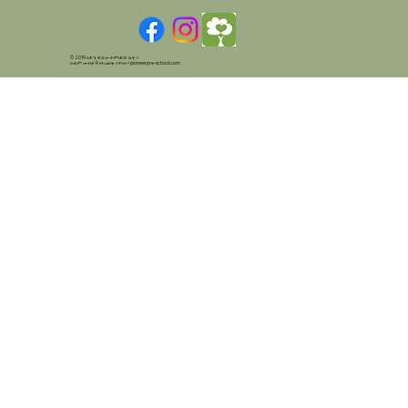
© 2019 አቅኚ ቅድመ ትምህርት ቤት።
ሁሉም መብቶች የተጠበቁ ናቸው።
pioneerpre-school.com