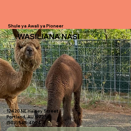
Shule ya Awali ya Pioneer
WASILIANA NASI
12420 NE Halsey Street
Portland, AU. 97230
(503) 545-4094