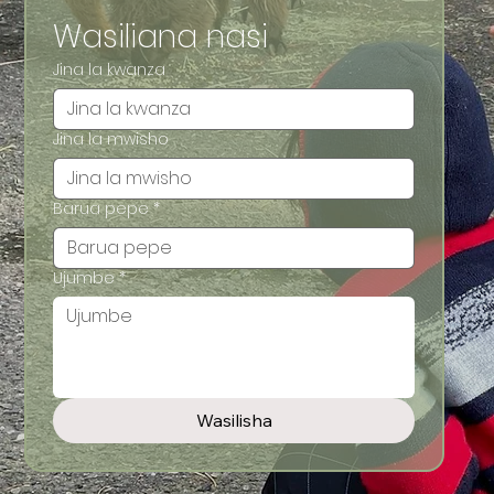
Wasiliana nasi
Jina la kwanza
Jina la mwisho
Barua pepe
*
Ujumbe
*
Wasilisha