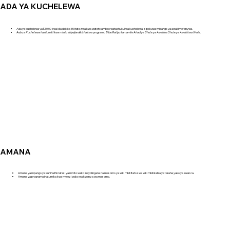
ADA YA KUCHELEWA
Ada ya kuchelewa ya $10.00 kwa kila dakika 30 itatozwa kwa watoto ambao watachukuliwa kuchelewa, isipokuwa mipango ya awali imefanywa.
Ada za Kuchelewa hazitumiki kwa mtoto aliyejiandikisha kwa programu Bila Malipo kama vile Ahadi ya Shule ya Awali na Shule ya Awali kwa Wote.
AMANA
Amana ya mpango ya kuhifadhi nafasi ya mtoto wako inayolingana na masomo ya wiki mbili itatozwa wiki mbili kabla ya tarehe yako ya kuanza.
Amana ya programu inatumika kwa mwezi wako wa kwanza wa masomo.