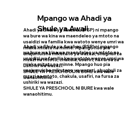
Mpango wa Ahadi ya
Shule ya Awali
Ahadi ya Shule ya Awali au (PSP) ni mpango
wa bure wa kina wa maendeleo ya mtoto na
usaidizi wa familia kwa watoto wenye umri wa
Ahadi ya Shule ya Awali au (PSP) ni mpango
miaka mitatu na minne. Mpango huo pia
wa bure wa kina wa maendeleo ya mtoto na
unajumuisha mikutano ya wazazi, shughuli za
usaidizi wa familia kwa watoto wenye umri wa
mzazi na mtoto, chakula, usafiri, na fursa za
miaka mitatu na minne. Mpango huo pia
ushiriki wa wazazi.
unajumuisha mikutano ya wazazi, shughuli za
SHULE YA PRESCHOOL NI BURE kwa wale
mzazi na mtoto, chakula, usafiri, na fursa za
wanaohitimu.
ushiriki wa wazazi.
SHULE YA PRESCHOOL NI BURE kwa wale
wanaohitimu.