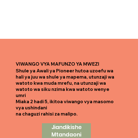
VIWANGO VYA MAFUNZO YA MWEZI
Shule ya Awali ya Pioneer hutoa uzoefu wa
hali ya juu wa shule ya mapema, utunzaji wa
watoto kwa muda mrefu, na utunzaji wa
watoto wa siku nzima kwa watoto wenye
umri
Miaka 2 hadi 5, ikitoa viwango vya masomo
vya ushindani
na chaguzi rahisi za malipo.
Jiandikishe
Mtandaoni