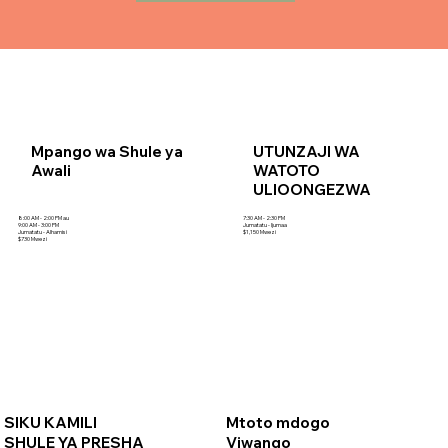
Mpango wa Shule ya
UTUNZAJI WA
Awali
WATOTO
ULIOONGEZWA
7:30 AM - 2:30 PM
8:00 AM - 2:00 PM au
Jumatatu - Ijumaa
9:00 AM - 3:00 PM
$1,150 Mwezi
Jumatatu - Alhamisi
$730 Mwezi
SIKU KAMILI
Mtoto mdogo
SHULE YA PRESHA
Viwango