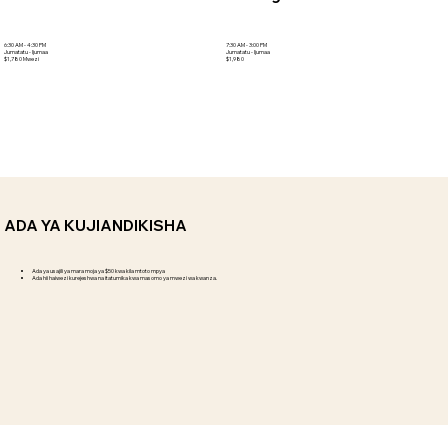
7:30 AM - 3:00 PM
6:30 AM - 4:30 PM
Jumatatu - Ijumaa
Jumatatu - Ijumaa
$1,980
$1,780 Mwezi
ADA YA KUJIANDIKISHA
Ada ya usajili ya mara moja ya $50 kwa kila mtoto mpya
Ada hii haiwezi kurejeshwa na itatumika kwa masomo ya mwezi wa kwanza.